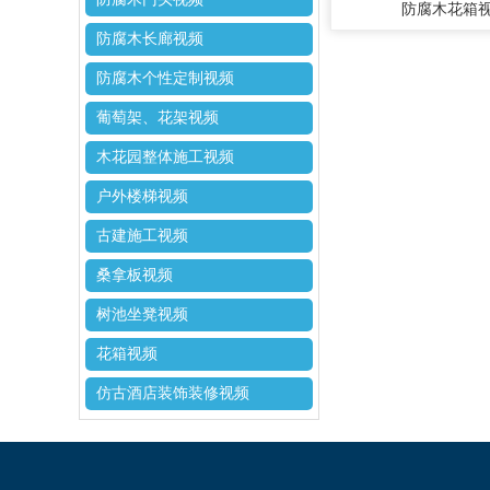
防腐木花箱
防腐木长廊视频
防腐木个性定制视频
葡萄架、花架视频
木花园整体施工视频
户外楼梯视频
古建施工视频
桑拿板视频
树池坐凳视频
花箱视频
仿古酒店装饰装修视频