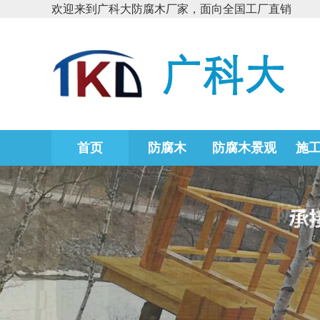
欢迎来到广科大防腐木厂家，面向全国工厂直销
首页
防腐木
防腐木景观
施