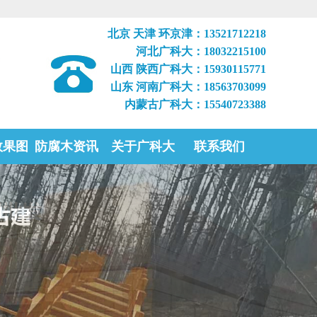
北京 天津 环京津：13521712218
河北广科大：18032215100
山西 陕西广科大：15930115771
山东 河南广科大：18563703099
内蒙古广科大：15540723388
效果图
防腐木资讯
关于广科大
联系我们